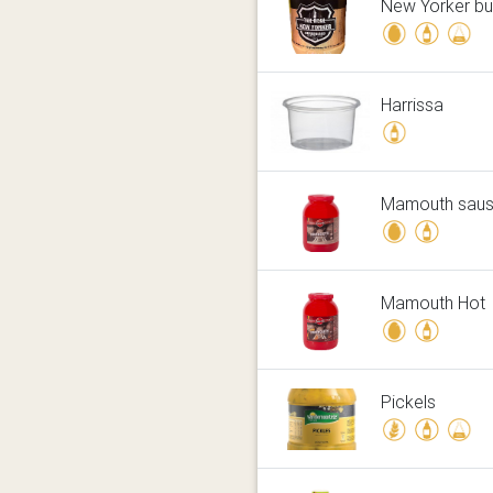
New Yorker bu
Harrissa
Mamouth sau
Mamouth Hot
Pickels