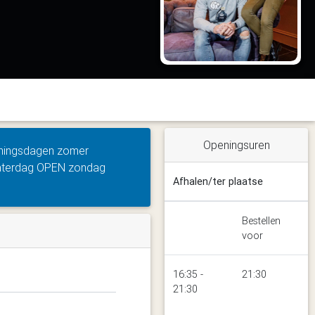
Openingsuren
Openingsdagen zomer
aterdag OPEN zondag
Afhalen/ter plaatse
Bestellen
voor
16:35 -
21:30
21:30