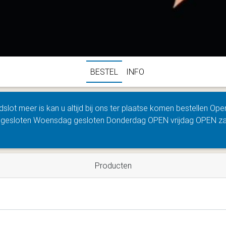
BESTEL
INFO
jdslot meer is kan u altijd bij ons ter plaatse komen bestellen 
 gesloten Woensdag gesloten Donderdag OPEN vrijdag OPEN z
Producten