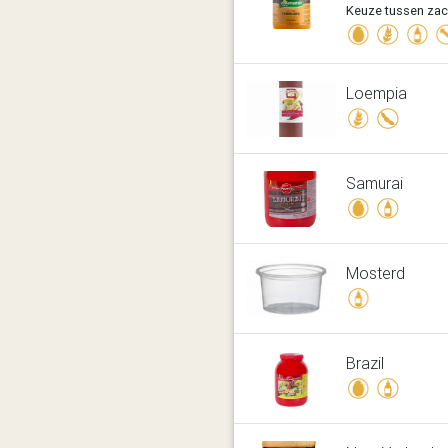
Keuze tussen zac
Loempia
Samurai
Mosterd
Brazil