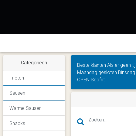
Categorieën
Beste klanten Als er geen ti
Maandag gesloten Dinsdag
Frieten
OPEN Sebfrit
Sausen
Warme Sausen
Snacks