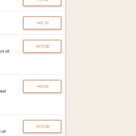
+€2.70
+€13.00
ze uit
+€9.00
nkel
+€12.00
 uit