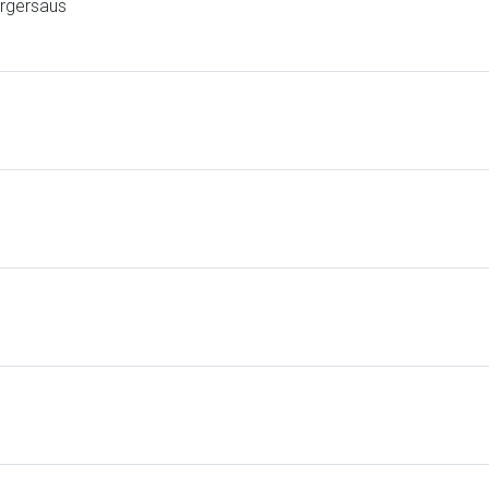
rgersaus
s