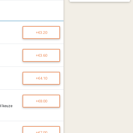
+€3.20
+€3.60
+€4.10
+€8.00
el keuze
+€7.00